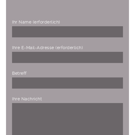
Ihr Name (erforderlich)
Ihre E-Mail-Adresse (erforderlich)
Bitte lasse dieses Feld leer.
Betreff
Ihre Nachricht