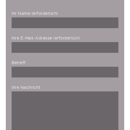
Ihr Name (erforderlich)
Ihre E-Mail-Adresse (erforderlich)
Bitte lasse dieses Feld leer.
Betreff
Ihre Nachricht