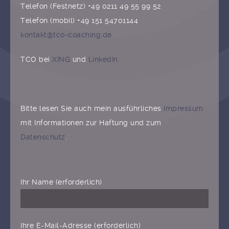
Telefon (Festnetz) +49 0211 49 55 99 52
Telefon (mobil) +49 151 54701144
kontakt@tco-coaching.de
TCO bei
XING
und
LinkedIn
Bitte lesen Sie auch mein ausführliches
Impressum
mit Informationen zur Haftung und zum
Datenschutz
.
Ihr Name (erforderlich)
Ihre E-Mail-Adresse (erforderlich)