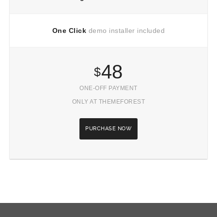
One Click
demo installer included
48
$
ONE-OFF PAYMENT
ONLY AT THEMEFOREST
PURCHASE NOW