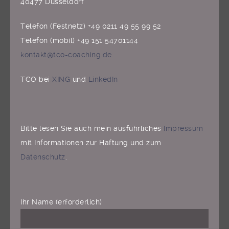
40477 Düsseldorf
Telefon (Festnetz) +49 0211 49 55 99 52
Telefon (mobil) +49 151 54701144
kontakt@tco-coaching.de
TCO bei
XING
und
LinkedIn
Bitte lesen Sie auch mein ausführliches
Impressum
mit Informationen zur Haftung und zum
Datenschutz
.
Ihr Name (erforderlich)