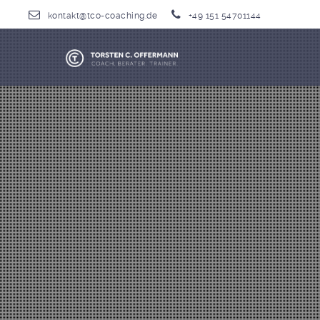
kontakt@tco-coaching.de
+49 151 54701144