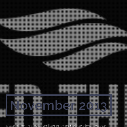
November 2013
View all on this date written articles further down below.