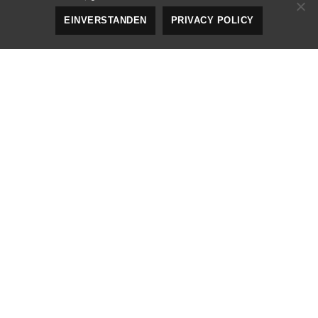
EINVERSTANDEN
PRIVACY POLICY
Responsive
,
Uncategorized
12
FEB. 2016